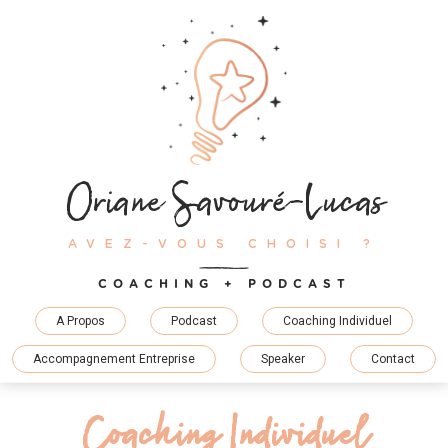
Skip
to
content
Oriane Savouré-Lucas
AVEZ-VOUS CHOISI ?
COACHING + PODCAST
A Propos
Podcast
Coaching Individuel
Accompagnement Entreprise
Speaker
Contact
Coaching Individuel