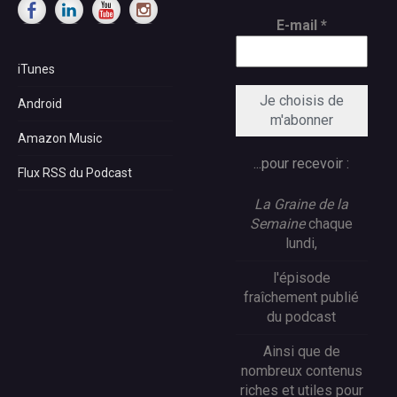
E-mail
*
iTunes
Android
Amazon Music
...pour recevoir :
Flux RSS du Podcast
La Graine de la
Semaine
chaque
lundi,
l'épisode
fraîchement publié
du podcast
Ainsi que de
nombreux contenus
riches et utiles pour