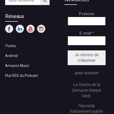
for:
Prénom
Réseaux
E-mail
*
iTunes
Android
Amazon Music
...pour recevoir :
Flux RSS du Podcast
La Graine de la
Semaine
chaque
lundi,
l'épisode
fraîchement publié