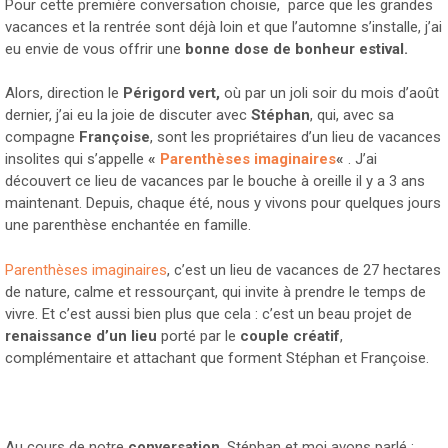
Pour cette première conversation choisie, parce que les grandes
vacances et la rentrée sont déjà loin et que l’automne s’installe, j’ai
eu envie de vous offrir une
bonne dose de bonheur estival.
Alors, direction le
Périgord vert,
où par un joli soir du mois d’août
dernier, j’ai eu la joie de discuter avec
Stéphan
, qui, avec sa
compagne
Françoise
, sont les propriétaires d’un lieu de vacances
insolites qui s’appelle
«
Parenthèses imaginaires
«
. J’ai
découvert ce lieu de vacances par le bouche à oreille il y a 3 ans
maintenant. Depuis, chaque été, nous y vivons pour quelques jours
une parenthèse enchantée en famille.
Parenthèses imaginaires
, c’est un lieu de vacances de 27 hectares
de nature, calme et ressourçant, qui invite à prendre le temps de
vivre. Et c’est aussi bien plus que cela : c’est un beau projet de
renaissance d’un lieu
porté par le
couple créatif
,
complémentaire et attachant que forment Stéphan et Françoise.
Au cours de notre
conversation
, Stéphan et moi avons parlé :