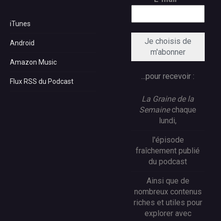
iTunes
Android
Amazon Music
...pour recevoir :
Flux RSS du Podcast
La Graine de la
Semaine
chaque
lundi,
l'épisode
fraîchement publié
du podcast
Ainsi que de
nombreux contenus
riches et utiles pour
explorer avec