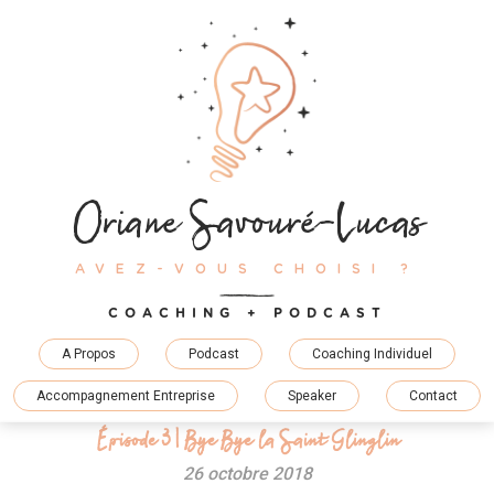
Skip
to
content
Oriane Savouré-Lucas
AVEZ-VOUS CHOISI ?
COACHING + PODCAST
A Propos
Podcast
Coaching Individuel
Accompagnement Entreprise
Speaker
Contact
Épisode 3 | Bye Bye la Saint Glinglin
26 octobre 2018