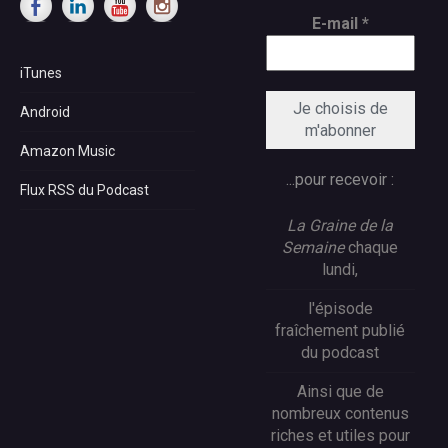
E-mail
*
iTunes
Android
Amazon Music
...pour recevoir :
Flux RSS du Podcast
La Graine de la
Semaine
chaque
lundi,
l'épisode
fraîchement publié
du podcast
Ainsi que de
nombreux contenus
riches et utiles pour