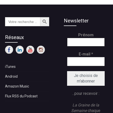
Search Button
Search
Newsletter
for:
Prénom
Réseaux
E-mail
*
iTunes
Android
Amazon Music
...pour recevoir :
Flux RSS du Podcast
La Graine de la
Semaine
chaque