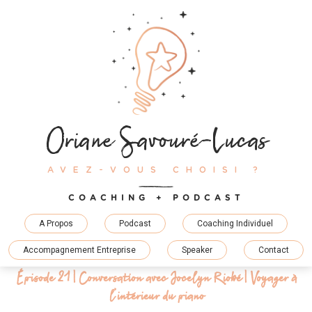
Skip
to
content
Oriane Savouré-Lucas
AVEZ-VOUS CHOISI ?
COACHING + PODCAST
A Propos
Podcast
Coaching Individuel
Accompagnement Entreprise
Speaker
Contact
Épisode 21 | Conversation avec Jocelyn Riobé | Voyager à
l’intérieur du piano