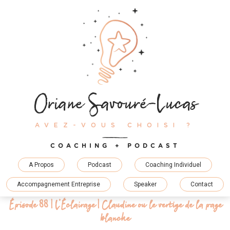
Skip
to
content
Oriane Savouré-Lucas
AVEZ-VOUS CHOISI ?
COACHING + PODCAST
A Propos
Podcast
Coaching Individuel
Accompagnement Entreprise
Speaker
Contact
Épisode 88 | L’Éclairage | Claudine ou le vertige de la page
blanche