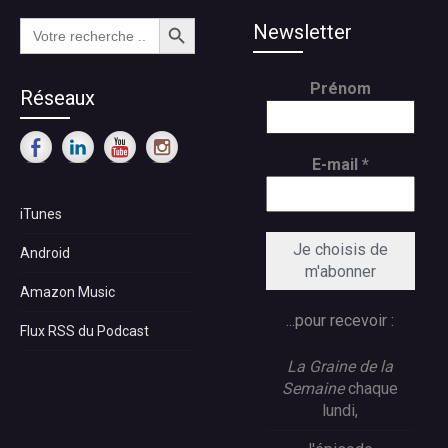
Search Button
Search
Newsletter
for:
Prénom
Réseaux
E-mail
*
iTunes
Android
Amazon Music
...pour recevoir :
Flux RSS du Podcast
La Graine de la
Semaine
chaque
lundi,