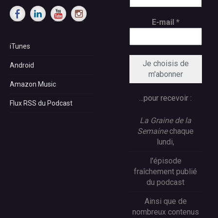
E-mail
*
iTunes
Android
Amazon Music
...pour recevoir :
Flux RSS du Podcast
La Graine de la
Semaine
chaque
lundi,
l'épisode
fraîchement publié
du podcast
Ainsi que de
nombreux contenus