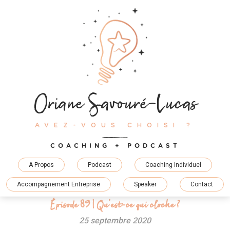
Skip
to
content
Oriane Savouré-Lucas
AVEZ-VOUS CHOISI ?
COACHING + PODCAST
A Propos
Podcast
Coaching Individuel
Accompagnement Entreprise
Speaker
Contact
Épisode 89 | Qu’est-ce qui cloche ?
25 septembre 2020