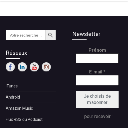
Search Button
Search
Newsletter
for:
Prénom
Réseaux
E-mail
*
iTunes
Android
Amazon Music
...pour recevoir :
Flux RSS du Podcast