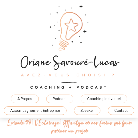
Skip
to
content
Oriane Savouré-Lucas
AVEZ-VOUS CHOISI ?
COACHING + PODCAST
A Propos
Podcast
Coaching Individuel
Accompagnement Entreprise
Speaker
Contact
Épisode 95 | L’Éclairage | Marilyn et ces freins qui font
patiner un projet