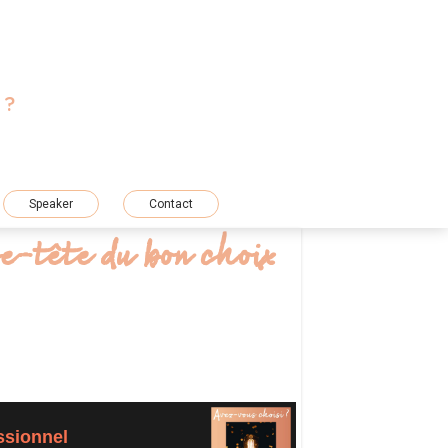
 ?
T
Speaker
Contact
se-tête du bon choix