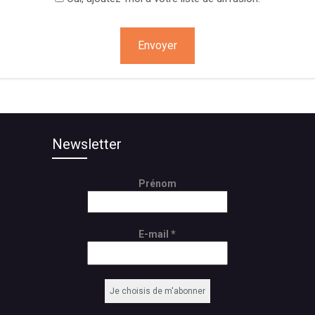
on
Newsletter
Prénom
E-mail
*