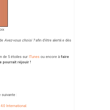
oix
de
Avez-vous choisi ?
afin d’être alerté.e dès
n de 5 étoiles sur
ITunes
ou encore à
faire
 pourrait réjouir !
 suivante :
.0 International.