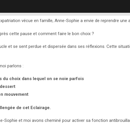
patriation vécue en famille, Anne-Sophie a envie de reprendre une act
rès cette pause et comment faire le bon choix ?
le et se sent perdue et dispersée dans ses réflexions. Cette situati
oi parlons :
 du choix dans lequel on se noie parfois
 dessert
 en mouvement
llengée de cet Eclairage.
Sophie et moi avons cheminé pour activer sa fonction antibrouilla