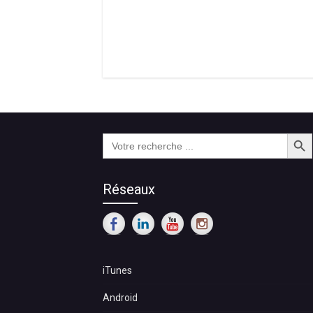
Search Butt
Search
for:
Réseaux
iTunes
Android