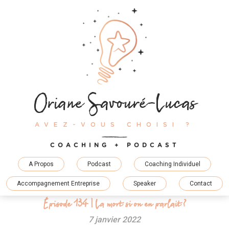
Skip
to
content
Oriane Savouré-Lucas
AVEZ-VOUS CHOISI ?
COACHING + PODCAST
A Propos
Podcast
Coaching Individuel
Accompagnement Entreprise
Speaker
Contact
Épisode 134 | La mort si on en parlait ?
7 janvier 2022