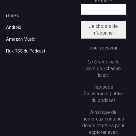
E-mail
*
iTunes
Android
Amazon Music
...pour recevoir :
Flux RSS du Podcast
La Graine de la
Semaine
chaque
lundi,
l'épisode
fraîchement publié
du podcast
Ainsi que de
nombreux contenus
riches et utiles pour
explorer avec