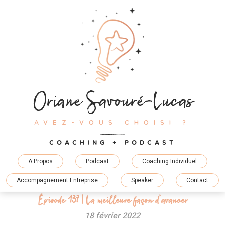
Skip
to
content
Oriane Savouré-Lucas
AVEZ-VOUS CHOISI ?
COACHING + PODCAST
A Propos
Podcast
Coaching Individuel
Accompagnement Entreprise
Speaker
Contact
Épisode 137 | La meilleure façon d’avancer
18 février 2022