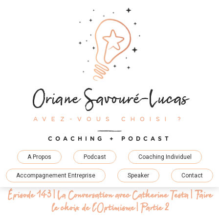
Skip
to
content
Oriane Savouré-Lucas
AVEZ-VOUS CHOISI ?
COACHING + PODCAST
A Propos
Podcast
Coaching Individuel
Accompagnement Entreprise
Speaker
Contact
Épisode 143 | La Conversation avec Catherine Testa | Faire
le choix de l’Optimisme | Partie 2