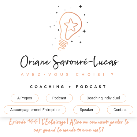
Skip
to
content
Oriane Savouré-Lucas
AVEZ-VOUS CHOISI ?
COACHING + PODCAST
A Propos
Podcast
Coaching Individuel
Accompagnement Entreprise
Speaker
Contact
Épisode 144 | L’Éclairage | Alice ou comment garder le
cap quand le monde tourne mal ?