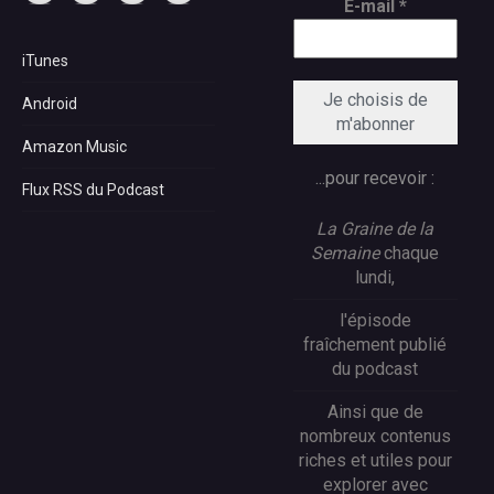
E-mail
*
iTunes
Android
Amazon Music
...pour recevoir :
Flux RSS du Podcast
La Graine de la
Semaine
chaque
lundi,
l'épisode
fraîchement publié
du podcast
Ainsi que de
nombreux contenus
riches et utiles pour
explorer avec