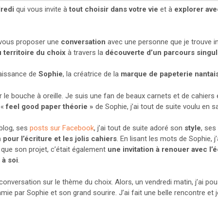
redi
qui vous invite à
tout choisir dans votre vie
et à
explorer ave
e vous proposer une
conversation
avec une personne que je trouve in
 territoire du choix
à travers la
découverte d’un parcours singul
naissance de
Sophie
, la créatrice de la
marque de papeterie nantai
r le bouche à oreille. Je suis une fan de beaux carnets et de cahiers 
 «
feel good paper théorie »
de Sophie, j’ai tout de suite voulu en sa
 blog, ses
posts sur Facebook
, j’ai tout de suite adoré son
style
, ses
 pour l’écriture et les jolis cahiers
. En lisant les mots de Sophie, j
is que son projet, c’était également
une invitation à renouer avec l’
à soi
.
conversation sur le thème du choix. Alors, un vendredi matin, j’ai p
amie par Sophie et son grand sourire. J’ai fait une belle rencontre e