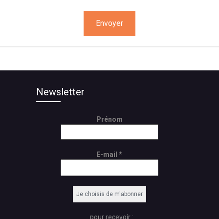
on
Newsletter
Prénom
E-mail
*
...pour recevoir :