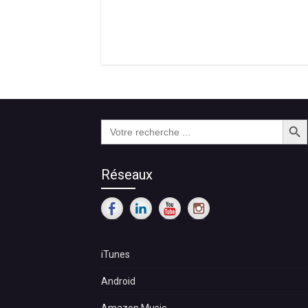
Search Butt
Search
for:
Réseaux
iTunes
Android
Amazon Music