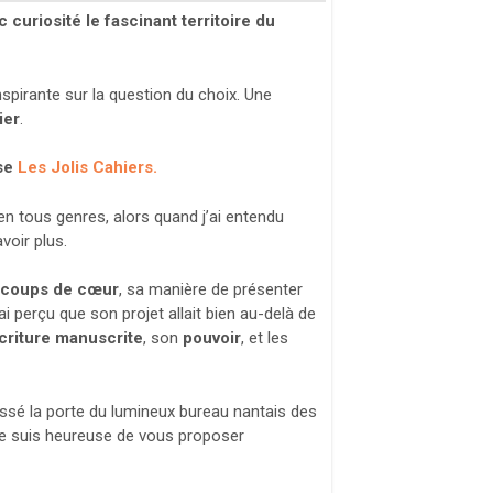
c curiosité
le fascinant territoire du
spirante sur la question du choix. Une
ier
.
se
Les Jolis Cahiers.
en tous genres, alors quand j’ai entendu
voir plus.
coups de cœur
, sa manière de présenter
’ai perçu que son projet allait bien au-delà de
écriture manuscrite
, son
pouvoir
, et les
oussé la porte du lumineux bureau nantais des
t je suis heureuse de vous proposer