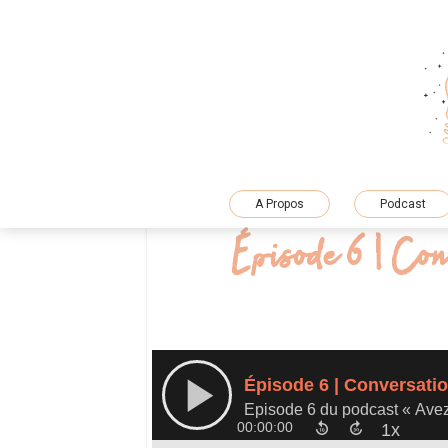
Skip
to
content
A Propos
Podcast
Épisode 6 | Con