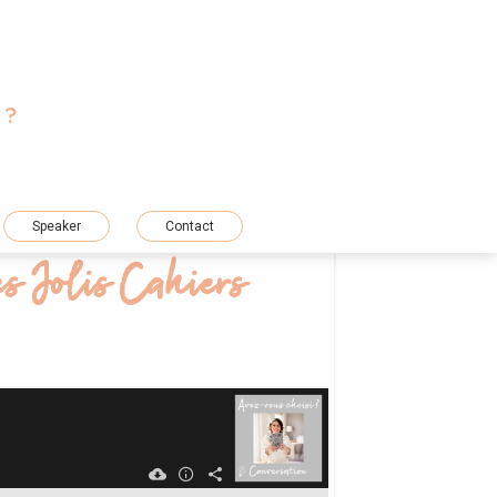
 ?
T
Speaker
Contact
es Jolis Cahiers