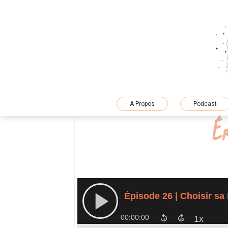
Skip
to
content
A Propos
Podcast
Ép