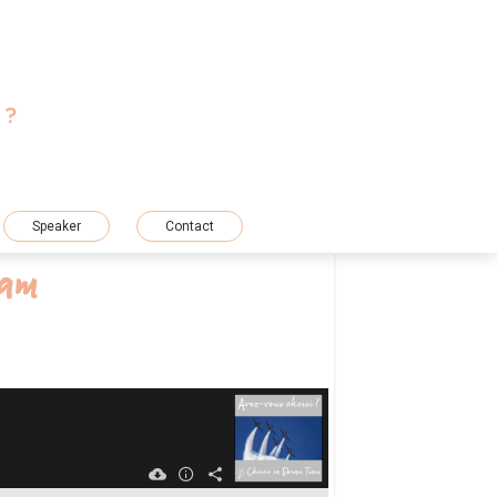
 ?
T
Speaker
Contact
eam