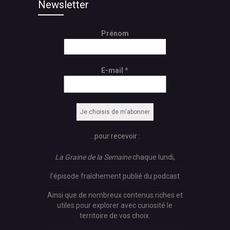
Newsletter
Prénom
E-mail
*
...pour recevoir :
La Graine de la Semaine
chaque lundi,
l'épisode fraîchement publié du podcast
Ainsi que de nombreux contenus riches et
utiles pour explorer avec curiosité le
territoire de vos choix.