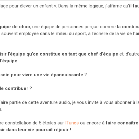
village pour élever un enfant ». Dans la même logique, j’affirme qu’
il f
quipe de choc
, une équipe de personnes perçue comme
la combina
 souvent employée dans le milieu du sport, à l’échelle de la vie de
l’
isir l’équipe qu’on constitue en tant que chef d’équipe
et, d’autr
d’équipe.
soin pour vivre une vie épanouissante
?
de contribuer
?
aire partie de cette aventure audio, je vous invite à vous abonner à 
e.
une constellation de 5 étoiles sur
ITunes
ou encore à
faire connaître
ir dans leur vie pourrait réjouir !