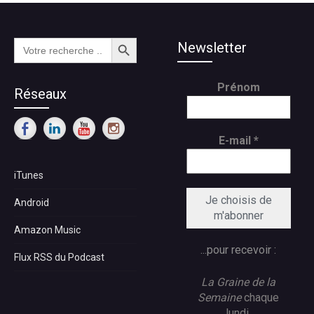
Search Button
Search
Newsletter
for:
Prénom
Réseaux
E-mail
*
iTunes
Android
Amazon Music
...pour recevoir :
Flux RSS du Podcast
La Graine de la
Semaine
chaque
lundi,