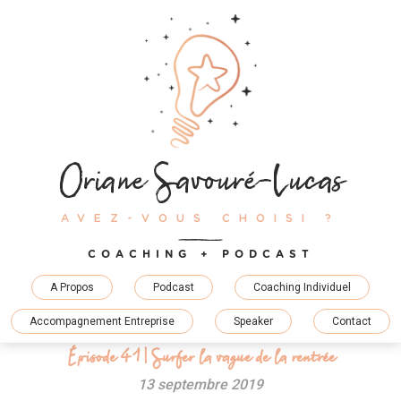
Skip
to
content
Oriane Savouré-Lucas
AVEZ-VOUS CHOISI ?
COACHING + PODCAST
A Propos
Podcast
Coaching Individuel
Accompagnement Entreprise
Speaker
Contact
Épisode 41 | Surfer la vague de la rentrée
13 septembre 2019