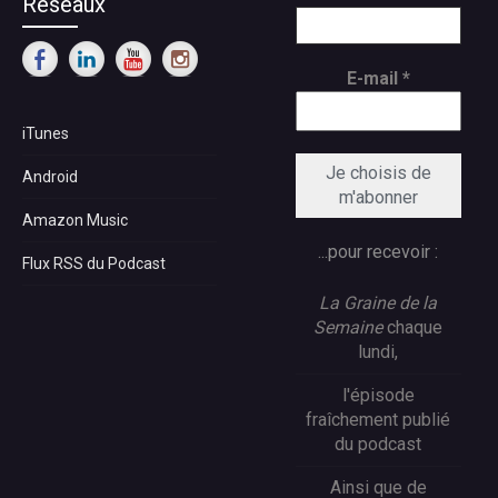
Réseaux
E-mail
*
iTunes
Android
Amazon Music
...pour recevoir :
Flux RSS du Podcast
La Graine de la
Semaine
chaque
lundi,
l'épisode
fraîchement publié
du podcast
Ainsi que de