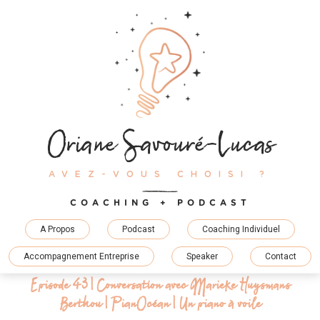
Skip
to
content
Oriane Savouré-Lucas
AVEZ-VOUS CHOISI ?
COACHING + PODCAST
A Propos
Podcast
Coaching Individuel
Accompagnement Entreprise
Speaker
Contact
Episode 43 | Conversation avec Marieke Huysmans
Berthou | PianOcéan | Un piano à voile