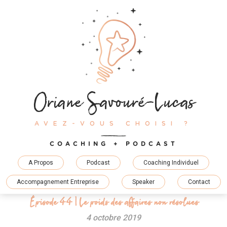
Skip
to
content
Oriane Savouré-Lucas
AVEZ-VOUS CHOISI ?
COACHING + PODCAST
A Propos
Podcast
Coaching Individuel
Accompagnement Entreprise
Speaker
Contact
Épisode 44 | Le poids des affaires non résolues
4 octobre 2019