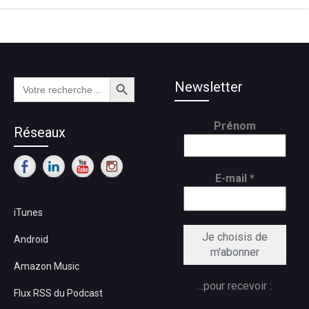
Search Button
Search
Newsletter
for:
Prénom
Réseaux
E-mail
*
iTunes
Android
Amazon Music
...pour recevoir :
Flux RSS du Podcast