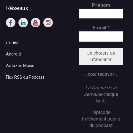
Prénom
Réseaux
E-mail
*
iTunes
Android
Amazon Music
...pour recevoir :
Flux RSS du Podcast
La Graine de la
Semaine
chaque
lundi,
l'épisode
fraîchement publié
du podcast