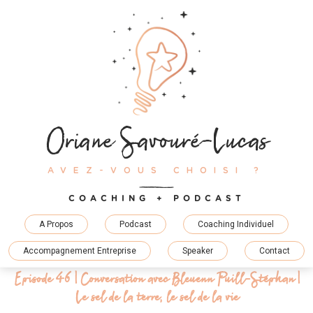
Skip
to
content
Oriane Savouré-Lucas
AVEZ-VOUS CHOISI ?
COACHING + PODCAST
A Propos
Podcast
Coaching Individuel
Accompagnement Entreprise
Speaker
Contact
Episode 46 | Conversation avec Bleuenn Puill-Stéphan |
Le sel de la terre, le sel de la vie