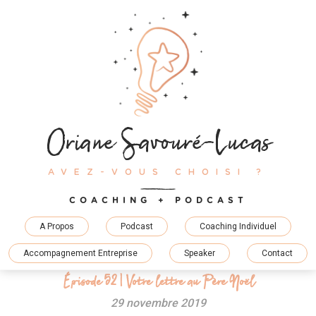
Skip
to
content
Oriane Savouré-Lucas
AVEZ-VOUS CHOISI ?
COACHING + PODCAST
A Propos
Podcast
Coaching Individuel
Accompagnement Entreprise
Speaker
Contact
Épisode 52 | Votre lettre au Père Noël
29 novembre 2019