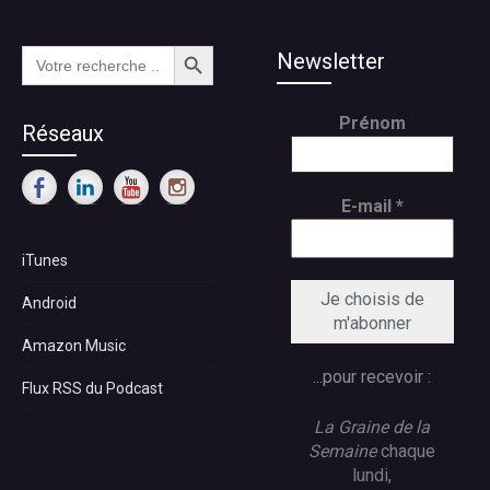
Search Button
Search
Newsletter
for:
Prénom
Réseaux
E-mail
*
iTunes
Android
Amazon Music
...pour recevoir :
Flux RSS du Podcast
La Graine de la
Semaine
chaque
lundi,