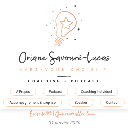
Skip
to
content
Oriane Savouré-Lucas
AVEZ-VOUS CHOISI ?
COACHING + PODCAST
A Propos
Podcast
Coaching Individuel
Accompagnement Entreprise
Speaker
Contact
Épisode 59 | Qui veut aller loin …
31 janvier 2020