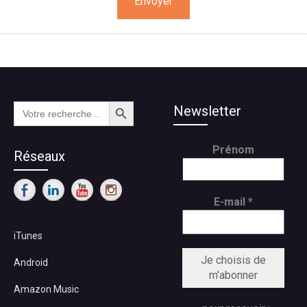
Search Button
Search
Newsletter
for:
Prénom
Réseaux
E-mail
*
iTunes
Android
Amazon Music