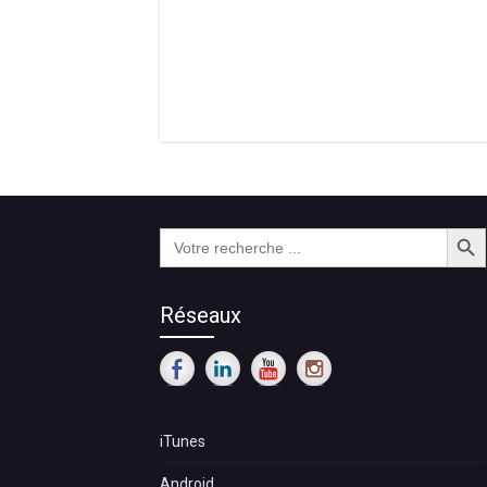
Search Butt
Search
for:
Réseaux
iTunes
Android