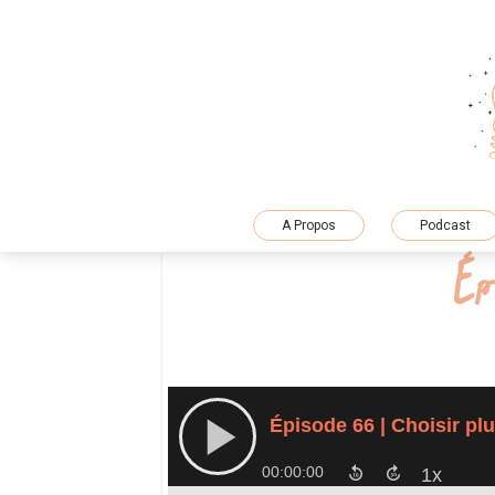
Skip
to
content
A Propos
Podcast
Ép