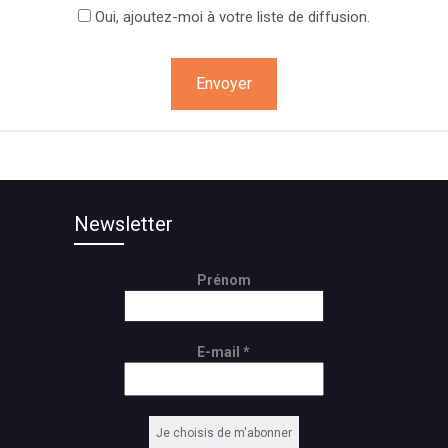
Oui, ajoutez-moi à votre liste de diffusion.
on
Newsletter
Prénom
E-mail
*