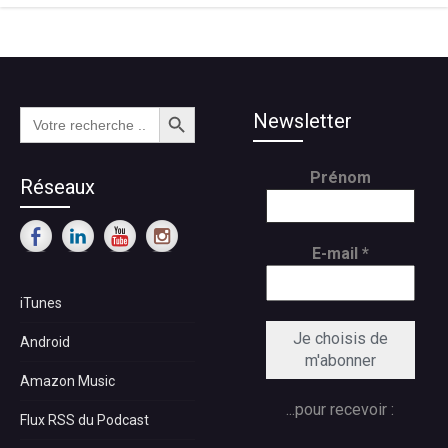
Search Button
Search
Newsletter
for:
Prénom
Réseaux
E-mail
*
iTunes
Android
Amazon Music
...pour recevoir :
Flux RSS du Podcast