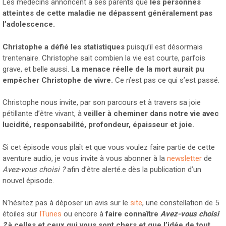
Les médecins annoncent à ses parents que
les personnes
atteintes de cette maladie ne dépassent généralement pas
l’adolescence.
Christophe a défié les statistiques
puisqu’il est désormais
trentenaire. Christophe sait combien la vie est courte, parfois
grave, et belle aussi.
La menace réelle de la mort aurait pu
empêcher Christophe de vivre.
Ce n’est pas ce qui s’est passé.
Christophe nous invite, par son parcours et à travers sa joie
pétillante d’être vivant, à
veiller à cheminer dans notre vie avec
lucidité, responsabilité, profondeur, épaisseur et joie.
Si cet épisode vous plaît et que vous voulez faire partie de cette
aventure audio, je vous invite à vous abonner à la
newsletter
de
Avez-vous choisi ?
afin d’être alerté.e dès la publication d’un
nouvel épisode.
N’hésitez pas à déposer un avis sur le
site
, une constellation de 5
étoiles sur
ITunes
ou encore à
faire connaître
Avez-vous choisi
?
à celles et ceux qui vous sont chers et que l’idée de tout