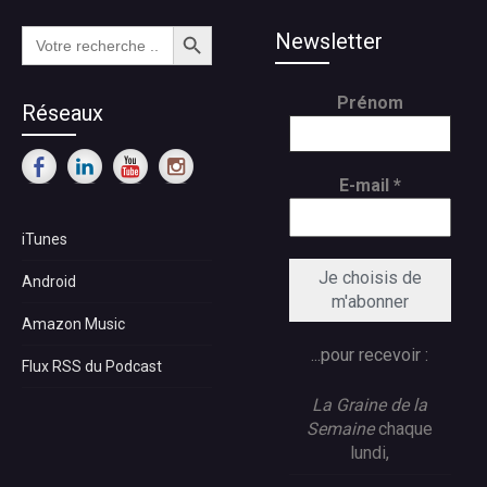
Search Button
Search
Newsletter
for:
Prénom
Réseaux
E-mail
*
iTunes
Android
Amazon Music
...pour recevoir :
Flux RSS du Podcast
La Graine de la
Semaine
chaque
lundi,