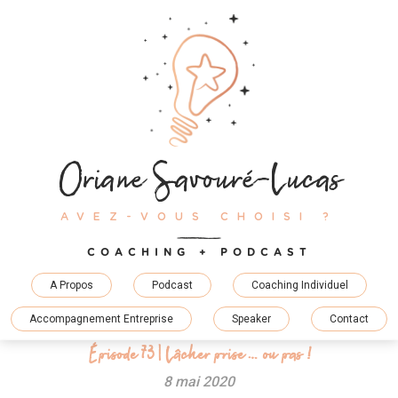
Skip
to
content
Oriane Savouré-Lucas
AVEZ-VOUS CHOISI ?
COACHING + PODCAST
A Propos
Podcast
Coaching Individuel
Accompagnement Entreprise
Speaker
Contact
Épisode 73 | Lâcher prise … ou pas !
8 mai 2020